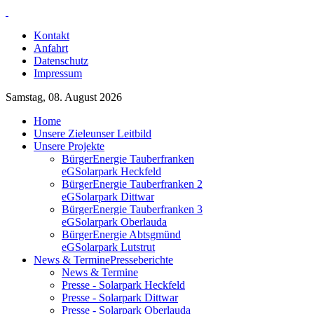
Kontakt
Anfahrt
Datenschutz
Impressum
Samstag, 08. August 2026
Home
Unsere Ziele
unser Leitbild
Unsere Projekte
BürgerEnergie Tauberfranken
eG
Solarpark Heckfeld
BürgerEnergie Tauberfranken 2
eG
Solarpark Dittwar
BürgerEnergie Tauberfranken 3
eG
Solarpark Oberlauda
BürgerEnergie Abtsgmünd
eG
Solarpark Lutstrut
News & Termine
Presseberichte
News & Termine
Presse - Solarpark Heckfeld
Presse - Solarpark Dittwar
Presse - Solarpark Oberlauda