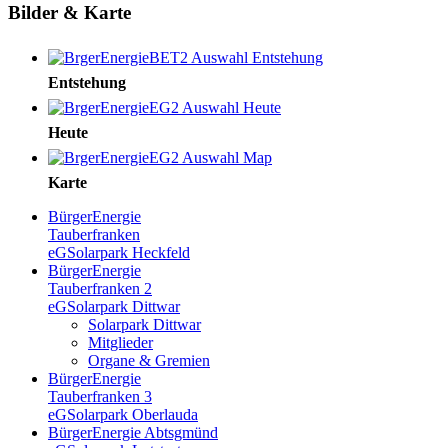
Bilder & Karte
Entstehung
Heute
Karte
BürgerEnergie
Tauberfranken
eG
Solarpark Heckfeld
BürgerEnergie
Tauberfranken 2
eG
Solarpark Dittwar
Solarpark Dittwar
Mitglieder
Organe & Gremien
BürgerEnergie
Tauberfranken 3
eG
Solarpark Oberlauda
BürgerEnergie Abtsgmünd