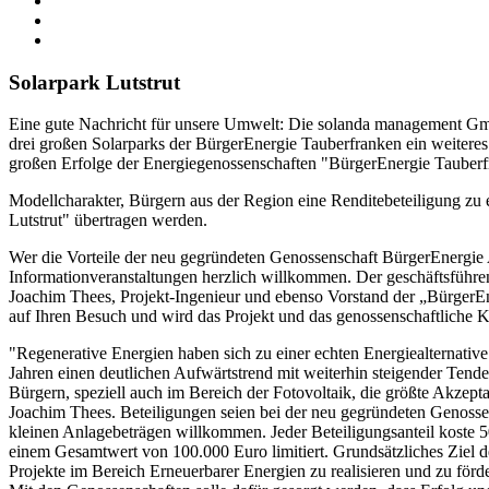
Solarpark Lutstrut
Eine gute Nachricht für unsere Umwelt: Die solanda management Gm
drei großen Solarparks der BürgerEnergie Tauberfranken ein weiteres
großen Erfolge der Energiegenossenschaften "BürgerEnergie Tauberfr
Modellcharakter, Bürgern aus der Region eine Renditebeteiligung zu 
Lutstrut" übertragen werden.
Wer die Vorteile der neu gegründeten Genossenschaft BürgerEnergie
Informationveranstaltungen herzlich willkommen. Der geschäftsfüh
Joachim Thees, Projekt-Ingenieur und ebenso Vorstand der „BürgerEn
auf Ihren Besuch und wird das Projekt und das genossenschaftliche K
"Regenerative Energien haben sich zu einer echten Energiealternative 
Jahren einen deutlichen Aufwärtstrend mit weiterhin steigender Tend
Bürgern, speziell auch im Bereich der Fotovoltaik, die größte Akzept
Joachim Thees. Beteiligungen seien bei der neu gegründeten Genoss
kleinen Anlagebeträgen willkommen. Jeder Beteiligungsanteil koste 50
einem Gesamtwert von 100.000 Euro limitiert. Grundsätzliches Ziel d
Projekte im Bereich Erneuerbarer Energien zu realisieren und zu förd