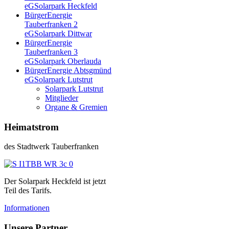
eG
Solarpark Heckfeld
BürgerEnergie
Tauberfranken 2
eG
Solarpark Dittwar
BürgerEnergie
Tauberfranken 3
eG
Solarpark Oberlauda
BürgerEnergie Abtsgmünd
eG
Solarpark Lutstrut
Solarpark Lutstrut
Mitglieder
Organe & Gremien
Heimatstrom
des Stadtwerk Tauberfranken
Der Solarpark Heckfeld ist jetzt
Teil des Tarifs.
Informationen
Unsere Partner