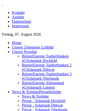
Kontakt
Anfahrt
Datenschutz
Impressum
Freitag, 07. August 2026
Home
Unsere Ziele
unser Leitbild
Unsere Projekte
BürgerEnergie Tauberfranken
eG
Solarpark Heckfeld
BürgerEnergie Tauberfranken 2
eG
Solarpark Dittwar
BürgerEnergie Tauberfranken 3
eG
Solarpark Oberlauda
BürgerEnergie Abtsgmünd
eG
Solarpark Lutstrut
News & Termine
Presseberichte
News & Termine
Presse - Solarpark Heckfeld
Presse - Solarpark Dittwar
Presse - Solarpark Oberlauda