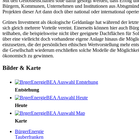
Mit den Genossenschaften solle dafür gesorgt werden, dass Erfolg und
Bürgern, Kommunen, Unternehmen und Institutionen aus Abtsgmünd 
Projekten dieser Art dann doch über national oder international oper
Grünes Investment als ökologische Geldanlage hat während der letzten 
sich gleich mehrere Vorteile vereint. Einerseits können hier auch Bü
teilhaben, die beispielsweise nicht über geeignete Dachflächen für Sol
über eine vielleicht doch vorhandene eigene Anlage hinaus die Möglic
einzusetzen, die der persönlichen ethischen Wertvorstellung mehr en
die Gesellschaft wiederum erschließen solche Modelle die Möglichk
ökonomisch zu gewinnen.
Bilder & Karte
Entstehung
Heute
Karte
BürgerEnergie
Tauberfranken