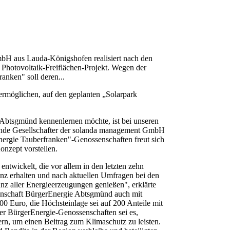
bH aus Lauda-Königshofen realisiert nach den
 Photovoltaik-Freiflächen-Projekt. Wegen der
anken" soll deren...
ermöglichen, auf den geplanten „Solarpark
 Abtsgmünd kennenlernen möchte, ist bei unseren
rende Gesellschafter der solanda management GmbH
ergie Tauberfranken"-Genossenschaften freut sich
onzept vorstellen.
entwickelt, die vor allem in den letzten zehn
enz erhalten und nach aktuellen Umfragen bei den
anz aller Energieerzeugungen genießen", erklärte
enschaft BürgerEnergie Abtsgmünd auch mit
0 Euro, die Höchsteinlage sei auf 200 Anteile mit
er BürgerEnergie-Genossenschaften sei es,
ern, um einen Beitrag zum Klimaschutz zu leisten.