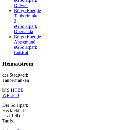
eG
Solarpark
Dittwar
BürgerEnergie
Tauberfranken
3
eG
Solarpark
Oberlauda
BürgerEnergie
Abtsgmünd
eG
Solarpark
Lutstrut
Heimatstrom
des Stadtwerk
Tauberfranken
Der Solarpark
Heckfeld ist
jetzt Teil des
Tarifs.