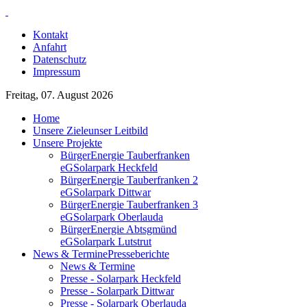
Kontakt
Anfahrt
Datenschutz
Impressum
Freitag, 07. August 2026
Home
Unsere Ziele
unser Leitbild
Unsere Projekte
BürgerEnergie Tauberfranken
eG
Solarpark Heckfeld
BürgerEnergie Tauberfranken 2
eG
Solarpark Dittwar
BürgerEnergie Tauberfranken 3
eG
Solarpark Oberlauda
BürgerEnergie Abtsgmünd
eG
Solarpark Lutstrut
News & Termine
Presseberichte
News & Termine
Presse - Solarpark Heckfeld
Presse - Solarpark Dittwar
Presse - Solarpark Oberlauda