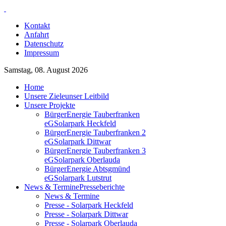
Kontakt
Anfahrt
Datenschutz
Impressum
Samstag, 08. August 2026
Home
Unsere Ziele
unser Leitbild
Unsere Projekte
BürgerEnergie Tauberfranken
eG
Solarpark Heckfeld
BürgerEnergie Tauberfranken 2
eG
Solarpark Dittwar
BürgerEnergie Tauberfranken 3
eG
Solarpark Oberlauda
BürgerEnergie Abtsgmünd
eG
Solarpark Lutstrut
News & Termine
Presseberichte
News & Termine
Presse - Solarpark Heckfeld
Presse - Solarpark Dittwar
Presse - Solarpark Oberlauda